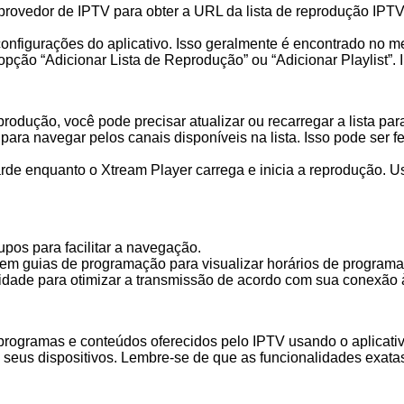
provedor de IPTV para obter a URL da lista de reprodução IPT
configurações do aplicativo. Isso geralmente é encontrado no
opção “Adicionar Lista de Reprodução” ou “Adicionar Playlist”. 
eprodução, você pode precisar atualizar ou recarregar a lista p
ra navegar pelos canais disponíveis na lista. Isso pode ser fei
e enquanto o Xtream Player carrega e inicia a reprodução. Use 
upos para facilitar a navegação.
m guias de programação para visualizar horários de programa
idade para otimizar a transmissão de acordo com sua conexão à
 programas e conteúdos oferecidos pelo IPTV usando o aplicati
em seus dispositivos. Lembre-se de que as funcionalidades exat