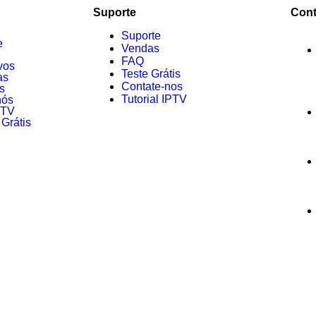
Suporte
Cont
Suporte
e
Vendas
FAQ
vos
Teste Grátis
as
Contate-nos
s
Tutorial IPTV
nós
PTV
 Grátis